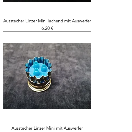
Ausstecher Linzer Mini lachend mit Auswerfer
Preis
6,20 €
Ausstecher Linzer Mini mit Auswerfer