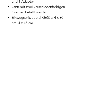
und 1 Adapter
kann mit zwei verschiedenfarbigen
Cremen befüllt werden
Einwegspritzbeutel Größe: 4 x 30
cm, 4 x 45 cm
Geschirrwelt Thomas
geschirrwelt-thomas@a1.net
+43 664 /
28 055 27
oder 01 /
706 57 55
Firmensitz/Büro: Kammsetzergasse 15, 2320
Schwechat, Österreich
firmenrechtlicher Wortlaut: Thomas Widl Haus-
und Küchengeräte