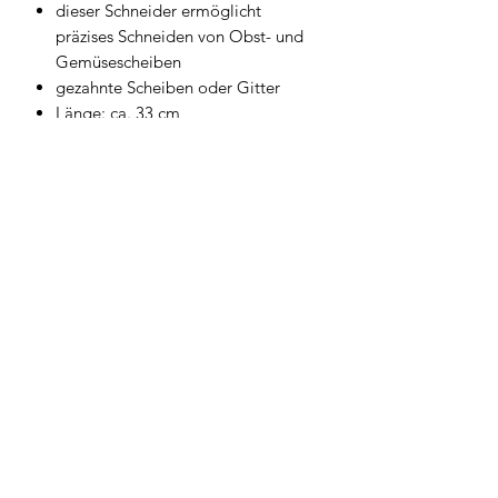
dieser Schneider ermöglicht
präzises Schneiden von Obst- und
Gemüsescheiben
gezahnte Scheiben oder Gitter
Länge: ca. 33 cm
Geschirrwelt Thomas
geschirrwelt-thomas@a1.net
+43 664 /
28 055 27
oder 01 /
706 57 55
Firmensitz/Büro: Kammsetzergasse 15, 2320
Schwechat, Österreich
firmenrechtlicher Wortlaut: Thomas Widl Haus-
und Küchengeräte