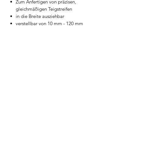
Zum Anfertigen von präzisen,
gleichmäßigen Teigstreifen
in die Breite ausziehbar
verstellbar von 10 mm - 120 mm
Geschirrwelt Thomas
geschirrwelt-thomas@a1.net
+43 664 /
28 055 27
oder 01 /
706 57 55
Firmensitz/Büro: Kammsetzergasse 15, 2320
Schwechat, Österreich
firmenrechtlicher Wortlaut: Thomas Widl Haus-
und Küchengeräte