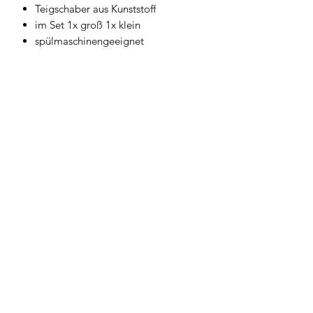
Teigschaber aus Kunststoff
im Set 1x groß 1x klein
spülmaschinengeeignet
Geschirrwelt Thomas
geschirrwelt-thomas@a1.net
+43 664 /
28 055 27
oder 01 /
706 57 55
Firmensitz/Büro: Kammsetzergasse 15, 2320
Schwechat, Österreich
firmenrechtlicher Wortlaut: Thomas Widl Haus-
und Küchengeräte