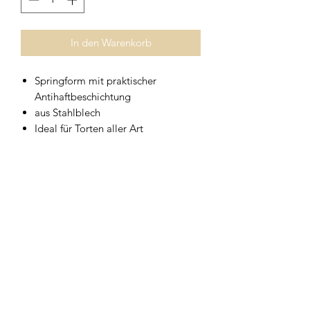
In den Warenkorb
Springform mit praktischer
Antihaftbeschichtung
aus Stahlblech
Ideal für Torten aller Art
in verschiedenen Größen erhältlich
Höhe 7cm bei allen Größen
Geschirrwelt Thomas
geschirrwelt-thomas@a1.net
+43 664 /
28 055 27
oder 01 /
706 57 55