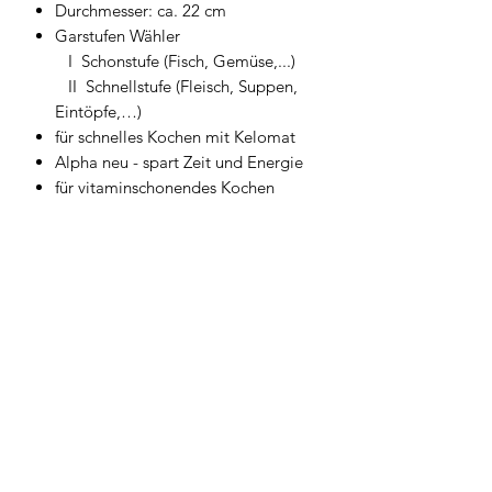
Durchmesser: ca. 22 cm
Garstufen Wähler
I Schonstufe (Fisch, Gemüse,...)
II Schnellstufe (Fleisch, Suppen,
Eintöpfe,…)
für schnelles Kochen mit Kelomat
Alpha neu - spart Zeit und Energie
für vitaminschonendes Kochen
Induktion geeignet
Designed in Österreich
Geschirrwelt Thomas
geschirrwelt-thomas@a1.net
+43 664 /
28 055 27
oder 01 /
706 57 55
Firmensitz/Büro: Kammsetzergasse 15, 2320