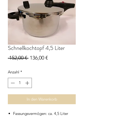
Schnellkochtopf 4,5 Liter
Standardpreis
Sale-
 152,00 € 
136,00 €
Preis
Anzahl
*
In den Warenkorb
Fassungsvermögen: ca. 4,5 Liter