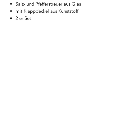
Salz- und Pfefferstreuer aus Glas
mit Klappdeckel aus Kunststoff
2 er Set
Geschirrwelt Thomas
geschirrwelt-thomas@a1.net
+43 664 /
28 055 27
oder 01 /
706 57 55
Firmensitz/Büro: Kammsetzergasse 15, 2320
Schwechat, Österreich
firmenrechtlicher Wortlaut: Thomas Widl Haus-
und Küchengeräte