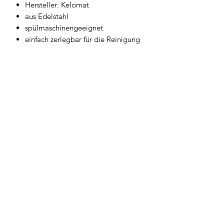
Hersteller: Kelomat
aus Edelstahl
spülmaschinengeeignet
einfach zerlegbar für die Reinigung
Geschirrwelt Thomas
geschirrwelt-thomas@a1.net
+43 664 /
28 055 27
oder 01 /
706 57 55
Firmensitz/Büro: Kammsetzergasse 15, 2320
Schwechat, Österreich
firmenrechtlicher Wortlaut: Thomas Widl Haus-
und Küchengeräte