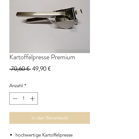
Kartoffelpresse Premium
Standardpreis
Sale-
 70,60 € 
49,90 €
Preis
Anzahl
*
In den Warenkorb
hochwertige Kartoffelpresse