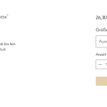
otte"
26,30
Größ
Aus
b bis fein
lich
Anzahl