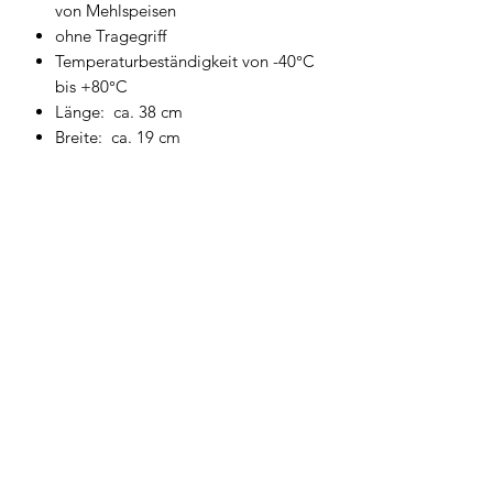
von Mehlspeisen
ohne Tragegriff
Temperaturbeständigkeit von -40°C
bis +80°C
Länge: ca. 38 cm
Breite: ca. 19 cm
Höhe: ca. 12,5 cm
Geschirrwelt Thomas
geschirrwelt-thomas@a1.net
+43 664 /
28 055 27
oder 01 /
706 57 55
Firmensitz/Büro: Kammsetzergasse 15, 2320
Schwechat, Österreich
firmenrechtlicher Wortlaut: Thomas Widl Haus-