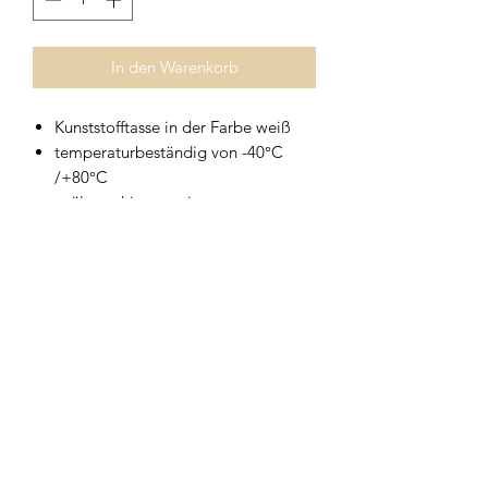
In den Warenkorb
Kunststofftasse in der Farbe weiß
temperaturbeständig von -40°C
/+80°C
spülmaschinengeeignet
in verschiedenen Größen erhältlich
Geschirrwelt Thomas
geschirrwelt-thomas@a1.net
+43 664 /
28 055 27
oder 01 /
706 57 55
Firmensitz/Büro: Kammsetzergasse 15, 2320