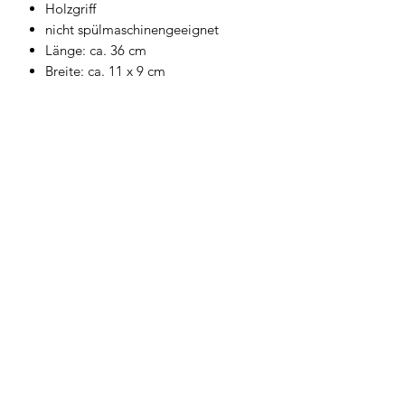
Holzgriff
nicht spülmaschinengeeignet
Länge: ca. 36 cm
Breite: ca. 11 x 9 cm
Geschirrwelt Thomas
geschirrwelt-thomas@a1.net
+43 664 /
28 055 27
oder 01 /
706 57 55
Firmensitz/Büro: Kammsetzergasse 15, 2320
Schwechat, Österreich
firmenrechtlicher Wortlaut: Thomas Widl Haus-
und Küchengeräte