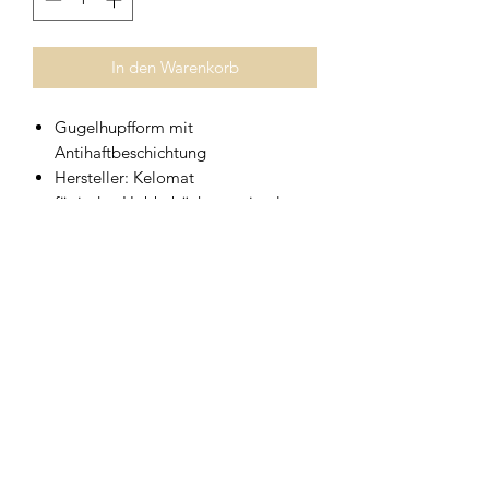
In den Warenkorb
Gugelhupfform mit
Antihaftbeschichtung
Hersteller: Kelomat
für jeden Hobbybäcker optimal
in verschiedenen Größen erhältlich
Geschirrwelt Thomas
geschirrwelt-thomas@a1.net
+43 664 /
28 055 27
oder 01 /
706 57 55
Firmensitz/Büro: Kammsetzergasse 15, 2320