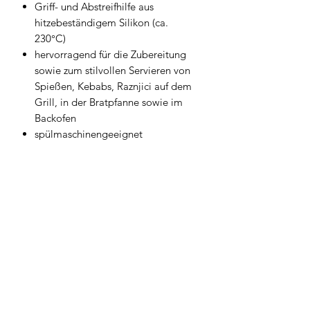
Griff- und Abstreifhilfe aus
hitzebeständigem Silikon (ca.
230°C)
hervorragend für die Zubereitung
sowie zum stilvollen Servieren von
Spießen, Kebabs, Raznjici auf dem
Grill, in der Bratpfanne sowie im
Backofen
spülmaschinengeeignet
ca. 25 cm lang
3 Stück pro Packung
Geschirrwelt Thomas
geschirrwelt-thomas@a1.net
+43 664 /
28 055 27
oder 01 /
706 57 55