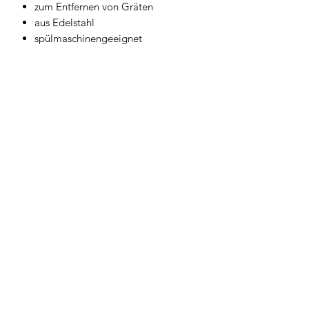
zum Entfernen von Gräten
aus Edelstahl
spülmaschinengeeignet
Geschirrwelt Thomas
geschirrwelt-thomas@a1.net
+43 664 /
28 055 27
oder 01 /
706 57 55
Firmensitz/Büro: Kammsetzergasse 15, 2320
Schwechat, Österreich
firmenrechtlicher Wortlaut: Thomas Widl Haus-
und Küchengeräte
©2024 Geschirrwelt Thomas.