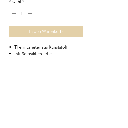
Anzahl
*
In den Warenkorb
Thermometer aus Kunststoff
mit Selbstklebefolie
Messbereich von -50°C bis +50°C
ca. 7,5 cm x 7,5 cm
Geschirrwelt Thomas
geschirrwelt-thomas@a1.net
+43 664 /
28 055 27
oder 01 /
706 57 55