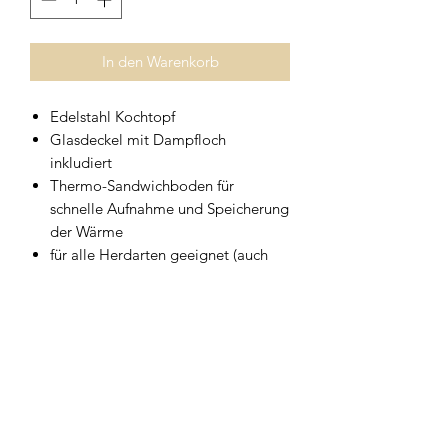
In den Warenkorb
Edelstahl Kochtopf
Glasdeckel mit Dampfloch
inkludiert
Thermo-Sandwichboden für
schnelle Aufnahme und Speicherung
der Wärme
für alle Herdarten geeignet (auch
Induktion)
spülmaschinengeeignet
in verschiedenen Größen erhältlich
Geschirrwelt Thomas