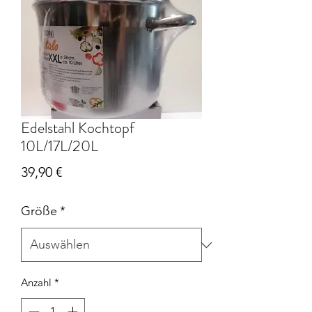
Edelstahl Kochtopf
10L/17L/20L
Preis
39,90 €
Größe
*
Anzahl
*