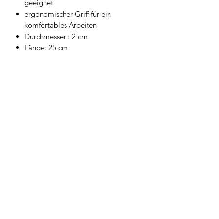
geeignet
ergonomischer Griff für ein
komfortables Arbeiten
Durchmesser : 2 cm
Länge: 25 cm
Geschirrwelt Thomas
geschirrwelt-thomas@a1.net
+43 664 /
28 055 27
oder 01 /
706 57 55
Firmensitz/Büro: Kammsetzergasse 15, 2320
Schwechat, Österreich
firmenrechtlicher Wortlaut: Thomas Widl Haus-
und Küchengeräte