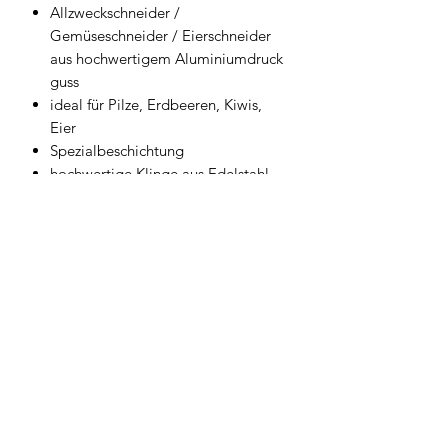
Allzweckschneider /
Gemüseschneider / Eierschneider
aus hochwertigem Aluminiumdruck
guss
ideal für Pilze, Erdbeeren, Kiwis,
Eier
Spezialbeschichtung
hochwertige Klinge aus Edelstahl
spülmaschinengeeignet
Geschirrwelt Thomas
geschirrwelt-thomas@a1.net
+43 664 /
28 055 27
oder 01 /
706 57 55
Firmensitz/Büro: Kammsetzergasse 15, 2320