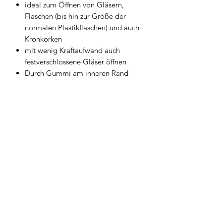
ideal zum Öffnen von Gläsern,
Flaschen (bis hin zur Größe der
normalen Plastikflaschen) und auch
Kronkorken
mit wenig Kraftaufwand auch
festverschlossene Gläser öffnen
Durch Gummi am inneren Rand
guter Halt beim Öffnen der Deckeln
Geschirrwelt Thomas
geschirrwelt-thomas@a1.net
+43 664 /
28 055 27
oder 01 /
706 57 55
Firmensitz/Büro: Kammsetzergasse 15, 2320
Schwechat, Österreich