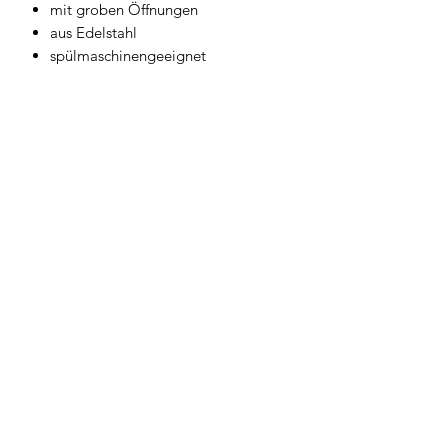
mit groben Öffnungen
aus Edelstahl
spülmaschinengeeignet
Geschirrwelt Thomas
geschirrwelt-thomas@a1.net
+43 664 /
28 055 27
oder 01 /
706 57 55
Firmensitz/Büro: Kammsetzergasse 15, 2320
Schwechat, Österreich
firmenrechtlicher Wortlaut: Thomas Widl Haus-
und Küchengeräte
©2024 Geschirrwelt Thomas.