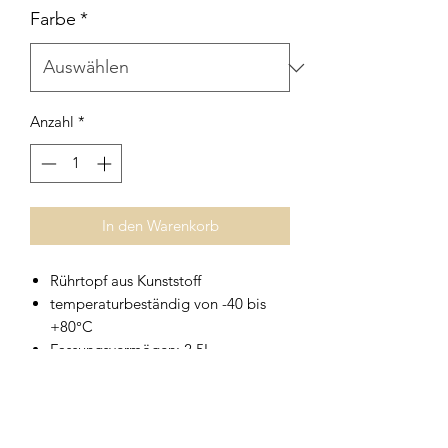
Farbe
*
Anzahl
*
In den Warenkorb
Rührtopf aus Kunststoff
temperaturbeständig von -40 bis
+80°C
Fassungsvermögen: 2,5L
Durchmesser: ca.17,5cm
Höhe: ca. 14,8cm
spülmaschinengeeignet
in blau oder transparent erhältlich