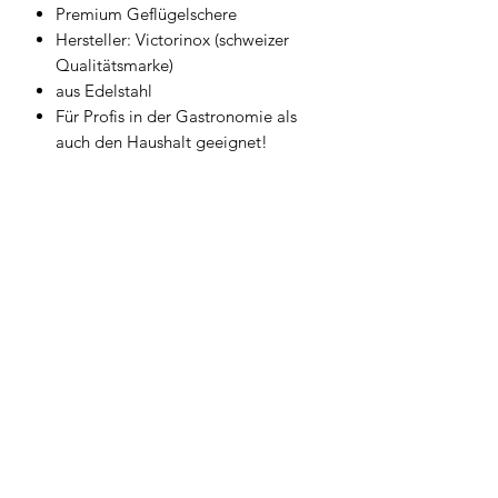
Premium Geflügelschere
Hersteller: Victorinox (schweizer
Qualitätsmarke)
aus Edelstahl
Für Profis in der Gastronomie als
auch den Haushalt geeignet!
Länge: 25cm
Geschirrwelt Thomas
geschirrwelt-thomas@a1.net
+43 664 /
28 055 27
oder 01 /
706 57 55
Firmensitz/Büro: Kammsetzergasse 15, 2320
Schwechat, Österreich
firmenrechtlicher Wortlaut: Thomas Widl Haus-