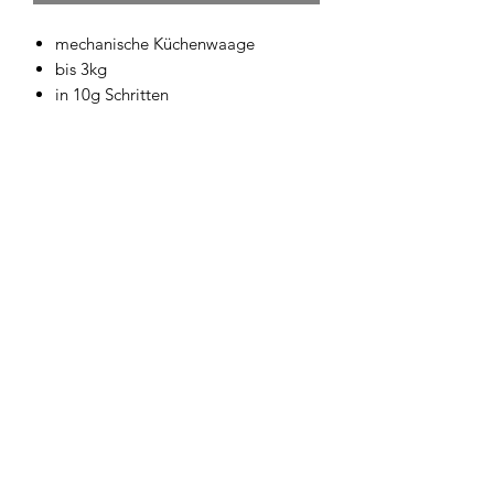
mechanische Küchenwaage
bis 3kg
in 10g Schritten
Geschirrwelt Thomas
geschirrwelt-thomas@a1.net
+43 664 /
28 055 27
oder 01 /
706 57 55
Firmensitz/Büro: Kammsetzergasse 15, 2320
Schwechat, Österreich
firmenrechtlicher Wortlaut: Thomas Widl Haus-
und Küchengeräte