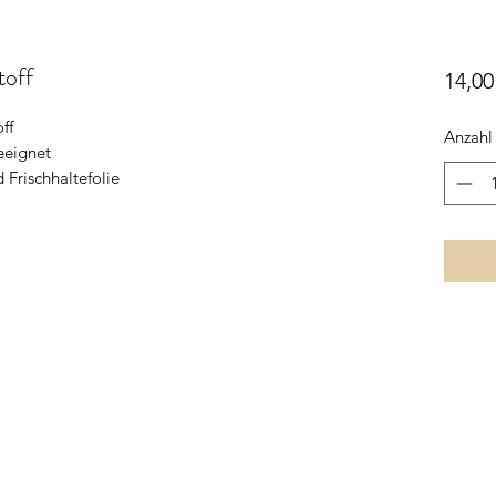
toff
14,00
ff
Anzahl
eeignet
 Frischhaltefolie