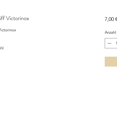
ff Victorinox
7,00 
ictorinox
Anzahl
ahl