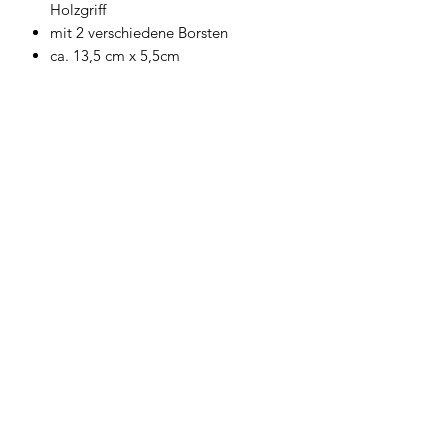
Holzgriff
mit 2 verschiedene Borsten
ca. 13,5 cm x 5,5cm
Geschirrwelt Thomas
geschirrwelt-thomas@a1.net
+43 664 /
28 055 27
oder 01 /
706 57 55
Firmensitz/Büro: Kammsetzergasse 15, 2320
Schwechat, Österreich
firmenrechtlicher Wortlaut: Thomas Widl Haus-
und Küchengeräte
©2024 Geschirrwelt Thomas.