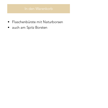
In den Warenkorb
Flaschenbürste mit Naturborsen
auch am Spitz Borsten
In verschiedenen Größen erhältlich!
Geschirrwelt Thomas
geschirrwelt-thomas@a1.net
+43 664 /
28 055 27
oder 01 /
706 57 55
Firmensitz/Büro: Kammsetzergasse 15, 2320
Schwechat, Österreich
firmenrechtlicher Wortlaut: Thomas Widl Haus-
und Küchengeräte